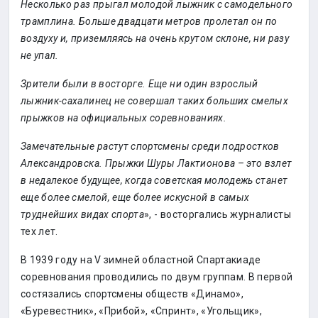
Несколько раз прыгал молодой лыжник с самодельного
трамплина. Больше двадцати метров пролетал он по
воздуху и, приземляясь на очень крутом склоне, ни разу
не упал.
Зрители были в восторге. Еще ни один взрослый
лыжник-сахалинец не совершал таких больших смелых
прыжков на официальных соревнованиях.
Замечательные растут спортсмены среди подростков
Александровска. Прыжки Шуры Лактионова – это взлет
в недалекое будущее, когда советская молодежь станет
еще более смелой, еще более искусной в самых
труднейших видах спорта
», - восторгались журналисты
тех лет.
В 1939 году на V зимней областной Спартакиаде
соревнования проводились по двум группам. В первой
состязались спортсмены обществ «Динамо»,
«Буревестник», «Прибой», «Спринт», «Угольщик»,