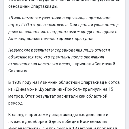
сенсацией Спартакиады.
«
Лишь немногие участники спартакиады превысили
норму ГТО второго комплекса. Они едва ли ушли вперед
даже по сравнению с подростками – среди последних в
Александровске немало хороших прыгунов.
Невысокие результаты соревнования лишь отчасти
объясняются тем, что трамплин после окончания
строительства несколько осел
», - признал «Советский
Сахалин».
В 1938 году на IV зимней областной Спартакиаде Котов
из «Динамо» и Шурыгин из «Прибоя» прыгнули на 15
метров. Этот результат засчитали как областной
рекорд.
К слову, в программу спартакиады входило еще и
лыжное двоеборье. Здесь победил Василенко из
«Буревестника». Он прыгнул на 13 метров и пробежал