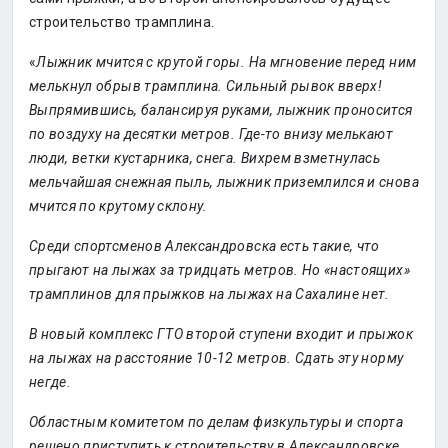
строительство трамплина.
«
Лыжник мчится с крутой горы. На мгновение перед ним
мелькнул обрыв трамплина. Сильный рывок вверх!
Выпрямившись, балансируя руками, лыжник проносится
по воздуху на десятки метров. Где-то внизу мелькают
люди, ветки кустарника, снега. Вихрем взметнулась
мельчайшая снежная пыль, лыжник приземлился и снова
мчится по крутому склону.
Среди спортсменов Александровска есть такие, что
прыгают на лыжах за тридцать метров. Но «настоящих»
трамплинов для прыжков на лыжах на Сахалине нет.
В новый комплекс ГТО второй ступени входит и прыжок
на лыжах на расстояние 10-12 метров. Сдать эту норму
негде.
Областным комитетом по делам физкультуры и спорта
решено приступить к строительству в Александровске