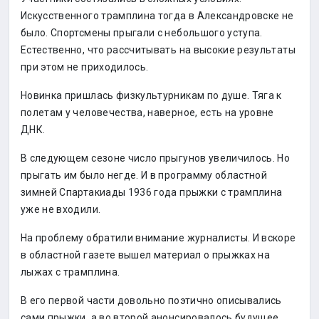
Искусственного трамплина тогда в Александровске не
было. Спортсмены прыгали с небольшого уступа.
Естественно, что рассчитывать на высокие результаты
при этом не приходилось.
Новинка пришлась физкультурникам по душе. Тяга к
полетам у человечества, наверное, есть на уровне
ДНК.
В следующем сезоне число прыгунов увеличилось. Но
прыгать им было негде. И в программу областной
зимней Спартакиады 1936 года прыжки с трамплина
уже не входили.
На проблему обратили внимание журналисты. И вскоре
в областной газете вышел материал о прыжках на
лыжах с трамплина.
В его первой части довольно поэтично описывались
сами прыжки, а во второй анонсировалось будущее