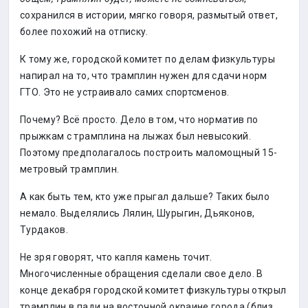
сохранился в истории, мягко говоря, размытый ответ,
более похожий на отписку.
К тому же, городской комитет по делам физкультуры
напирал на то, что трамплин нужен для сдачи норм
ГТО. Это не устраивало самих спортсменов.
Почему? Всё просто. Дело в том, что норматив по
прыжкам с трамплина на лыжах был невысокий.
Поэтому предполагалось построить маломощный 15-
метровый трамплин.
А как быть тем, кто уже прыгал дальше? Таких было
немало. Выделялись Лялин, Шурыгин, Дьяконов,
Турдаков.
Не зря говорят, что капля камень точит.
Многочисленные обращения сделали свое дело. В
конце декабря городской комитет физкультуры открыл
трамплин в пади на восточной окраине города (близ