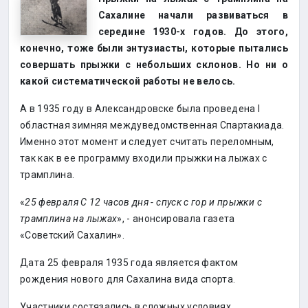
Сахалине начали развиваться в
середине 1930-х годов. До этого,
конечно, тоже были энтузиасты, которые пытались
совершать прыжки с небольших склонов. Но ни о
какой систематической работы не велось.
А в 1935 году в Александровске была проведена I
областная зимняя междуведомственная Спартакиада.
Именно этот момент и следует считать переломным,
так как в ее программу входили прыжки на лыжах с
трамплина.
«
25 февраля С 12 часов дня - спуск с гор и прыжки с
трамплина на лыжах
», - анонсировала газета
«Советский Сахалин».
Дата 25 февраля 1935 года является фактом
рождения нового для Сахалина вида спорта.
Участники состязались в сложных условиях.