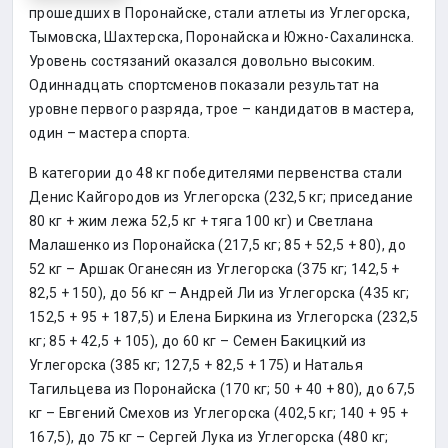
прошедших в Поронайске, стали атлеты из Углегорска,
Тымовска, Шахтерска, Поронайска и Южно-Сахалинска.
Уровень состязаний оказался довольно высоким.
Одиннадцать спортсменов показали результат на
уровне первого разряда, трое – кандидатов в мастера,
один – мастера спорта.
В категории до 48 кг победителями первенства стали
Денис Кайгородов из Углегорска (232,5 кг; приседание
80 кг + жим лежа 52,5 кг + тяга 100 кг) и Светлана
Малашенко из Поронайска (217,5 кг; 85 + 52,5 + 80), до
52 кг – Аршак Оганесян из Углегорска (375 кг; 142,5 +
82,5 + 150), до 56 кг – Андрей Ли из Углегорска (435 кг;
152,5 + 95 + 187,5) и Елена Биркина из Углегорска (232,5
кг; 85 + 42,5 + 105), до 60 кг – Семен Бакицкий из
Углегорска (385 кг; 127,5 + 82,5 + 175) и Наталья
Тагильцева из Поронайска (170 кг; 50 + 40 + 80), до 67,5
кг – Евгений Смехов из Углегорска (402,5 кг; 140 + 95 +
167,5), до 75 кг – Сергей Лука из Углегорска (480 кг;