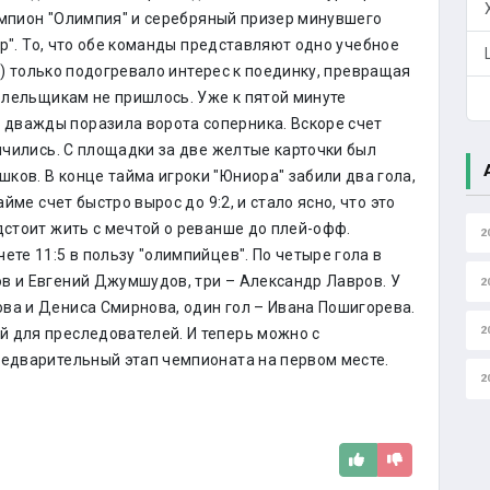
мпион "Олимпия" и серебряный призер минувшего
". То, что обе команды представляют одно учебное
) только подогревало интерес к поединку, превращая
болельщикам не пришлось. Уже к пятой минуте
дважды поразила ворота соперника. Вскоре счет
ончились. С площадки за две желтые карточки был
ков. В конце тайма игроки "Юниора" забили два гола,
айме счет быстро вырос до 9:2, и стало ясно, что это
дстоит жить с мечтой о реванше до плей-офф.
2
ете 11:5 в пользу "олимпийцев". По четыре гола в
в и Евгений Джумшудов, три – Александр Лавров. У
2
ва и Дениса Смирнова, один гол – Ивана Пошигорева.
2
 для преследователей. И теперь можно с
редварительный этап чемпионата на первом месте.
2