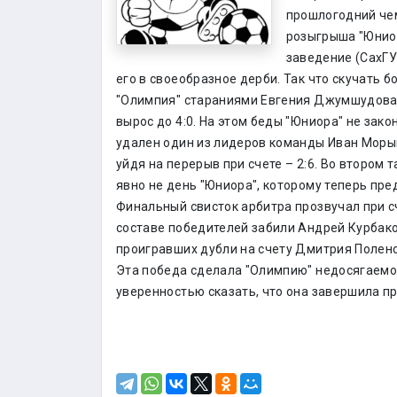
прошлогодний че
розыгрыша "Юниор
заведение (СахГУ
его в своеобразное дерби. Так что скучать 
"Олимпия" стараниями Евгения Джумшудова 
вырос до 4:0. На этом беды "Юниора" не зак
удален один из лидеров команды Иван Морыш
уйдя на перерыв при счете – 2:6. Во втором т
явно не день "Юниора", которому теперь пре
Финальный свисток арбитра прозвучал при сч
составе победителей забили Андрей Курбако
проигравших дубли на счету Дмитрия Полено
Эта победа сделала "Олимпию" недосягаемой
уверенностью сказать, что она завершила п