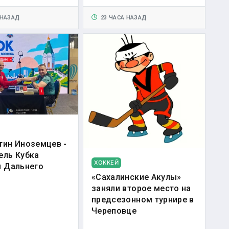
 НАЗАД
23 ЧАСА НАЗАД
тин Иноземцев -
ель Кубка
ХОККЕЙ
и Дальнего
«Сахалинские Акулы»
заняли второе место на
предсезонном турнире в
Череповце