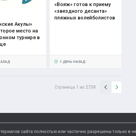
«Вояж» готов к приему
«звездного десанта»
пляжных волейболистов
нские Акулы»
второе место на
онном турнире в
це
НАЗАД
1 ДЕНЬ НАЗАД
Назад
Вперед
Страница 1 из 2738
териалов сайта полностью или частично разрешены только в н