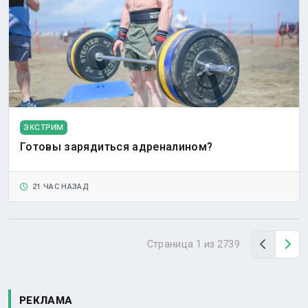
ЭКСТРИМ
Готовы зарядиться адреналином?
21 ЧАС НАЗАД
Назад
Вп
Страница 1 из 2739
РЕКЛАМА