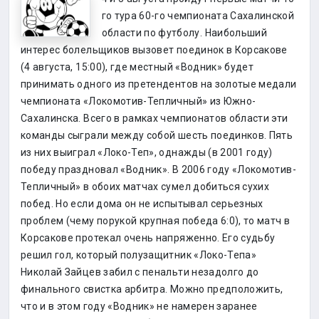
го тура 60-го чемпионата Сахалинской
области по футболу. Наибольший
интерес болельщиков вызовет поединок в Корсакове
(4 августа, 15:00), где местный «Водник» будет
принимать одного из претендентов на золотые медали
чемпионата «Локомотив-Тепличный» из Южно-
Сахалинска. Всего в рамках чемпионатов области эти
команды сыграли между собой шесть поединков. Пять
из них выиграл «Локо-Теп», однажды (в 2001 году)
победу праздновал «Водник». В 2006 году «Локомотив-
Тепличный» в обоих матчах сумел добиться сухих
побед. Но если дома он не испытывал серьезных
проблем (чему порукой крупная победа 6:0), то матч в
Корсакове протекал очень напряженно. Его судьбу
решил гол, который полузащитник «Локо-Тепа»
Николай Зайцев забил с пенальти незадолго до
финального свистка арбитра. Можно предположить,
что и в этом году «Водник» не намерен заранее