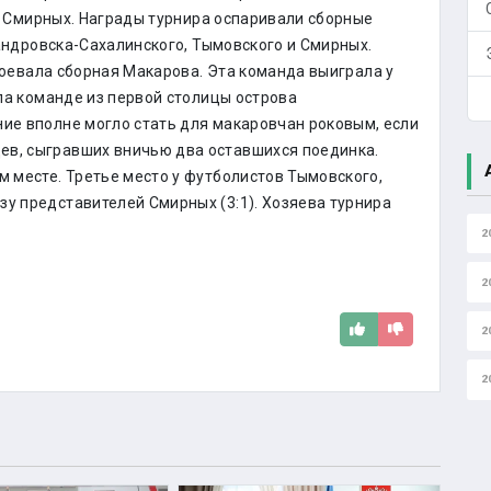
 Смирных. Награды турнира оспаривали сборные
ндровска-Сахалинского, Тымовского и Смирных.
оевала сборная Макарова. Эта команда выиграла у
ала команде из первой столицы острова
ние вполне могло стать для макаровчан роковым, если
ев, сыгравших вничью два оставшихся поединка.
м месте. Третье место у футболистов Тымовского,
зу представителей Смирных (3:1). Хозяева турнира
2
2
2
2