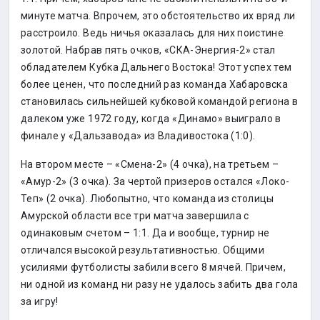
минуте матча. Впрочем, это обстоятельство их вряд ли
расстроило. Ведь ничья оказалась для них поистине
золотой. Набрав пять очков, «СКА-Энергия-2» стал
обладателем Кубка Дальнего Востока! Этот успех тем
более ценен, что последний раз команда Хабаровска
становилась сильнейшей кубковой командой региона в
далеком уже 1972 году, когда «Динамо» выиграло в
финале у «Дальзавода» из Владивостока (1:0).
На втором месте – «Смена-2» (4 очка), на третьем –
«Амур-2» (3 очка). За чертой призеров остался «Локо-
Теп» (2 очка). Любопытно, что команда из столицы
Амурской области все три матча завершила с
одинаковым счетом – 1:1. Да и вообще, турнир не
отличался высокой результативностью. Общими
усилиями футболисты забили всего 8 мячей. Причем,
ни одной из команд ни разу не удалось забить два гола
за игру!