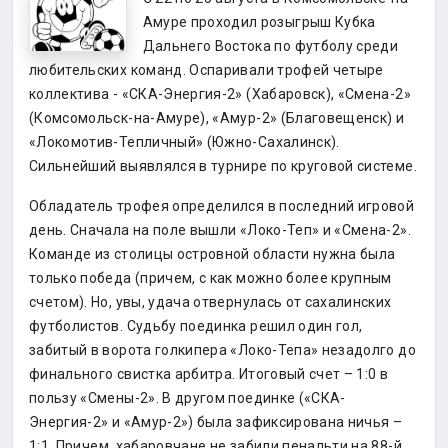
Амуре проходил розыгрыш Кубка
Дальнего Востока по футболу среди
любительских команд. Оспаривали трофей четыре
коллектива - «СКА-Энергия-2» (Хабаровск), «Смена-2»
(Комсомольск-на-Амуре), «Амур-2» (Благовещенск) и
«Локомотив-Тепличный» (Южно-Сахалинск).
Сильнейший выявлялся в турнире по круговой системе.
Обладатель трофея определился в последний игровой
день. Сначала на поле вышли «Локо-Теп» и «Смена-2».
Команде из столицы островной области нужна была
только победа (причем, с как можно более крупным
счетом). Но, увы, удача отвернулась от сахалинских
футболистов. Судьбу поединка решил один гол,
забитый в ворота голкипера «Локо-Тепа» незадолго до
финального свистка арбитра. Итоговый счет – 1:0 в
пользу «Смены-2». В другом поединке («СКА-
Энергия-2» и «Амур-2») была зафиксирована ничья –
1:1. Причем, хабаровчане не забили пенальти на 88-й