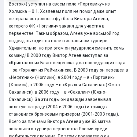
Восток») уступил на своем поле «Портовику» из
Холмска – 0:1. Хозяевам поля не помог даже опыт
ветерана островного футбола Виктора Агеева,
которого ФК «Ноглики» заявил для участия в
первенстве. Таким образом, Агеев уже восьмой год
подряд выходит на поле в зональном турнире.
Удивительно, но при этом он умудрился сменить семь
команд! В 2000 году Виктор Агеев выступал за
«Кристалл» из Благовещенска, два последующих года
– за «Горняк» из Райчихинска. В 2003 году он перешел в
«Нефтяник» (Ноглики), в 2004 году – в «Портовик»
(Холмск), в 2005 году – в «Крылья Сахалина» (Южно-
Сахалинск), в 2006 году – в «Сахалин» (Южно-
Сахалинск). За эти годы он дважды завоевывал
золотую награду (2004 и 2006 годы) и трижды
становился бронзовым призером (2001-2003 годы).
Всего за плечами Виктора Агеева уже 82 матча
зонального турнира первенства России среди
любительских команд. По этому показателю он