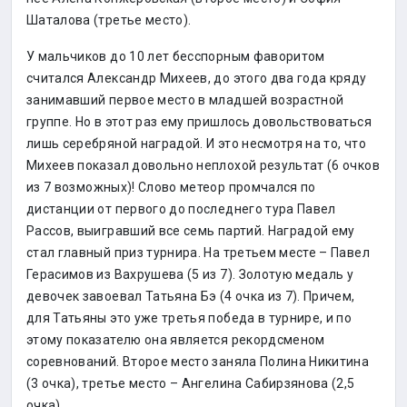
Шаталова (третье место).
У мальчиков до 10 лет бесспорным фаворитом
считался Александр Михеев, до этого два года кряду
занимавший первое место в младшей возрастной
группе. Но в этот раз ему пришлось довольствоваться
лишь серебряной наградой. И это несмотря на то, что
Михеев показал довольно неплохой результат (6 очков
из 7 возможных)! Слово метеор промчался по
дистанции от первого до последнего тура Павел
Рассов, выигравший все семь партий. Наградой ему
стал главный приз турнира. На третьем месте – Павел
Герасимов из Вахрушева (5 из 7). Золотую медаль у
девочек завоевал Татьяна Бэ (4 очка из 7). Причем,
для Татьяны это уже третья победа в турнире, и по
этому показателю она является рекордсменом
соревнований. Второе место заняла Полина Никитина
(3 очка), третье место – Ангелина Сабирзянова (2,5
очка).