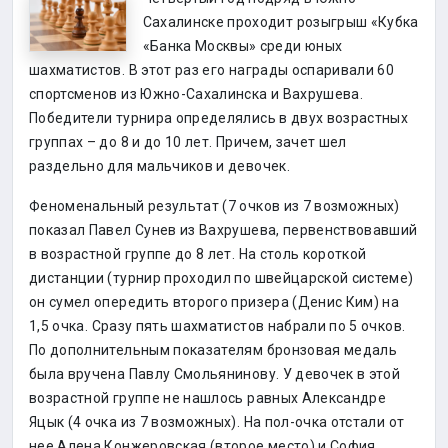
Сахалинске проходит розыгрыш «Кубка
«Банка Москвы» среди юных
шахматистов. В этот раз его награды оспаривали 60
спортсменов из Южно-Сахалинска и Вахрушева.
Победители турнира определялись в двух возрастных
группах – до 8 и до 10 лет. Причем, зачет шел
раздельно для мальчиков и девочек.
Феноменальный результат (7 очков из 7 возможных)
показал Павел Сунев из Вахрушева, первенствовавший
в возрастной группе до 8 лет. На столь короткой
дистанции (турнир проходил по швейцарской системе)
он сумел опередить второго призера (Денис Ким) на
1,5 очка. Сразу пять шахматистов набрали по 5 очков.
По дополнительным показателям бронзовая медаль
была вручена Павлу Смольянинову. У девочек в этой
возрастной группе не нашлось равных Александре
Яцык (4 очка из 7 возможных). На пол-очка отстали от
нее Алена Конжеровская (второе место) и София