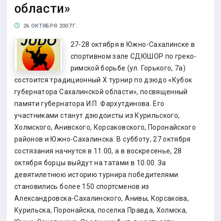
области»
26 ОКТЯБРЯ 2007 Г.
27-28 октября в Южно-Сахалинске в
спортивном зале СДЮШОР по греко-
римской борьбе (ул. Горького, 7а)
состоится традиционный X турнир по дзюдо «Кубок
губернатора Сахалинской области», посвященный
памяти губернатора И.П. Фархутдинова. Его
участниками станут дзюдоисты из Курильского,
Холмского, Анивского, Корсаковского, Поронайского
районов и Южно-Сахалинска. В субботу, 27 октября
состязания начнутся в 11.00, а в воскресенье, 28
октября борцы выйдут на татами в 10.00. За
девятилетнюю историю турнира победителями
становились более 150 спортсменов из
Александровска-Сахалинского, Анивы, Корсакова,
Курильска, Поронайска, поселка Правда, Холмска,