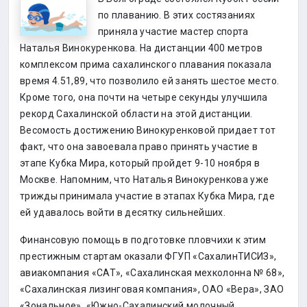
по плаванию. В этих состязаниях
приняла участие мастер спорта
Наталья Винокуренкова. На дистанции 400 метров
комплексом прима сахалинского плавания показала
время 4.51,89, что позволило ей занять шестое место.
Кроме того, она почти на четыре секунды улучшила
рекорд Сахалинской области на этой дистанции.
Весомость достижению Винокуренковой придает тот
факт, что она завоевала право принять участие в
этапе Кубка Мира, который пройдет 9-10 ноября в
Москве. Напомним, что Наталья Винокуренкова уже
трижды принимала участие в этапах Кубка Мира, где
ей удавалось войти в десятку сильнейших.
Финансовую помощь в подготовке пловчихи к этим
престижным стартам оказали ФГУП «СахалинТИСИЗ»,
авиакомпания «САТ», «Сахалинская мехколонна № 68»,
«Сахалинская лизинговая компания», ОАО «Вера», ЗАО
«Зональное», «Южно-Сахалинский молочный