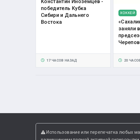
Константин Иноземцев -
победитель Кубка
ХОККЕЙ
Сибири и Дальнего
«Сахали
Востока
заняли 
предсез
Черепов
17 ЧАСОВ НАЗАД
20 ЧАСО
Использование или перепечатка любых ма
размещением прямой активной гиперссылки н