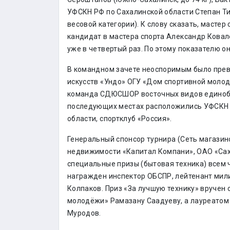
УФСКН РФ по Сахалинской области Степан Ти
весовой категории). К слову сказать, масте
кандидат в мастера спорта Александр Ковал
уже в четвертый раз. По этому показателю 
В командном зачете неоспоримым было прев
искусств «Ундо» ОГУ «Дом спортивной моло
команда СДЮСШОР восточных видов единобор
последующих местах расположились УФСКН Р
области, спортклуб «Россия».
Генеральный спонсор турнира (Сеть магазино
недвижимости «Капитал Компани», ОАО «Сах
специальные призы (бытовая техника) всем 
награжден инспектор ОБСПР, лейтенант мил
Колпаков. Приз «За лучшую технику» вручен
молодёжи» Рамазану Саадуеву, а лауреатом 
Муродов.