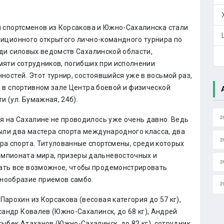
 спортсменов из Корсакова и Южно-Сахалинска стали
иционного открытого лично-командного турнира по
ди силовых ведомств Сахалинской области,
яти сотрудников, погибших при исполнении
ностей. Этот турнир, состоявшийся уже в восьмой раз,
 в спортивном зале Центра боевой и физической
 (ул. Бумажная, 24б).
2
ня на Сахалине не проводилось уже очень давно. Ведь
были два мастера спорта международного класса, два
2
ра спорта. Титулованные спортсмены, среди которых
емпионата мира, призеры дальневосточных и
2
лать все возможное, чтобы продемонстрировать
знообразие приемов самбо.
2
Парохин из Корсакова (весовая категория до 57 кг),
ксандр Ковалев (Южно-Сахалинск, до 68 кг), Андрей
тыбек Атаханов (Южно-Сахалинск, до 82 кг), cотрудник