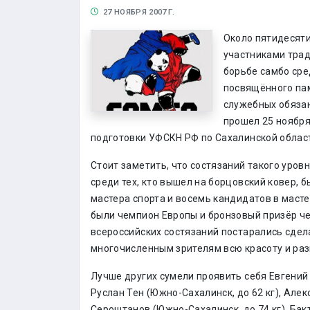
27 НОЯБРЯ 2007 Г.
Около пятидесяти
участниками трад
борьбе самбо сре
посвящённого пам
служебных обязан
прошел 25 ноября
подготовки УФСКН РФ по Сахалинской области
Стоит заметить, что состязаний такого уров
среди тех, кто вышел на борцовский ковер, 
мастера спорта и восемь кандидатов в масте
были чемпион Европы и бронзовый призёр ч
всероссийских состязаний постарались сде
многочисленным зрителям всю красоту и ра
Лучше других сумели проявить себя Евгений 
Руслан Тен (Южно-Сахалинск, до 62 кг), Але
Сероштанов (Южно-Сахалинск, до 74 кг), Бак