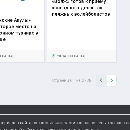
«Вояж» готов к приему
«звездного десанта»
пляжных волейболистов
нские Акулы»
второе место на
онном турнире в
це
В НАЗАД
20 ЧАСОВ НАЗАД
Назад
Вперед
Страница 1 из 2738
териалов сайта полностью или частично разрешены только в н
а наш сайт. Ссылка ставится в конце материала.