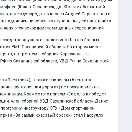
мофеев (Южно-Сахалинск, до 90 кг и в абсолютной
р спорта международного класса Андрей Сероштанов и
ев поднялись на верхнюю ступень пьедестала почета
они являются рекордсменами данных соревнований.
осходство дружного коллектива Центра боевых
дёжи» УМП Сахалинской области На втором месте
ств, на третьем – сборная Корсакова. На
Ф по Сахалинской области, УВД РФ по Сахалинской
в «Электрик»), а также спонсоры (Агентство
алинская железная дорога») не поскупились на
чемпионам. Кроме этого призом «За волю к победе»
иции, член сборной УВД Сахалинской области Денис
 спортсмену-инструктору ОГУ «Дом спортивной
приза «За самый красивый бросок» стал Насрулло