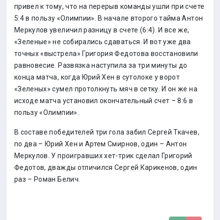
привел к тому, что на перерыв команды ушли при счете
5:4 в пользу «Олимпии». В начале второго тайма Антон
Меркулов увеличил разницу в счете (6:4). И все же,
«Зеленые» не собирались сдаваться. И вот уже два
точных «выстрела» Григория Федотова восстановили
равновесие. Развязка наступила за три минуты до
конца матча, когда Юрий Хен в сутолоке у ворот
«Зеленых» сумел протолкнуть мяч в сетку. И он же на
исходе матча установил окончательный счет – 8:6 в
пользу «Олимпии».
В составе победителей три гола забил Сергей Ткачев,
по два – Юрий Хен и Артем Смирнов, один – Антон
Меркулов. У проигравших хет-трик сделал Григорий
Федотов, дважды отличился Сергей Карикенов, один
раз – Роман Белич.