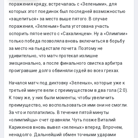
поражения кряду, встречалась с «Зелеными», для
которых этот поединок был последней возможностью
«зацепиться» за место выше пятого. В случае
поражения, «Зеленым» была уготована участь
оспорить пятое место с «Сахалинцем». Ну а «Олимпии»
только победа позволяла вновь включиться в борьбу
за место на пьедестале почета. Поэтому не
удивительно, что матч протекал излишне
эмоционально, а после финального свистка арбитра
проигравшие долго обвиняли судей во всех грехах.
Начался матч под диктовку «Зеленых», которые уже к
третьей минуте вели с преимуществом в два гола (2:0).
К тому же, у них были моменты, чтобы увеличить
преимущество, но воспользоваться ими они не смогли.
За что и поплатились. В течение пятой минуты
«олимпийцы» счет сравняли. Чуть позже Виталий
Карикенов вновь вывел «зеленых» вперед. Впрочем,
ненадолго. Дальнейший обмен точными ударами