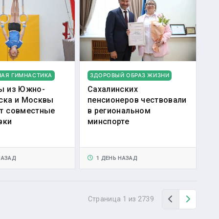
НАЯ ГИМНАСТИКА
ЗДОРОВЫЙ ОБРАЗ ЖИЗНИ
ы из Южно-
Сахалинских
ска и Москвы
пенсионеров чествовали
т совместные
в региональном
вки
минспорте
НАЗАД
1 ДЕНЬ НАЗАД
Назад
Вперед
Страница 1 из 2739