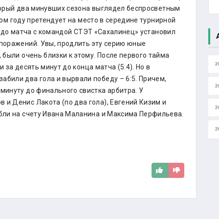
орый два минувших сезона выглядел беспросветным
том году претендует на место в середине турнирной
, до матча с командой СТЭТ «Сахалинец» установил
 поражений. Увы, продлить эту серию юные
, были очень близки к этому. После первого тайма
2
 и за десять минут до конца матча (5:4). Но в
абили два гола и вырвали победу – 6:5. Причем,
2
минуту до финального свистка арбитра. У
 и Денис Лакота (по два гола), Евгений Кизим и
2
убли на счету Ивана Маланина и Максима Перфильева.
2