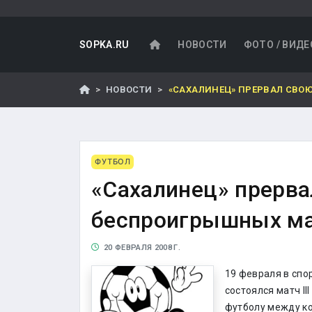
SOPKA.RU
НОВОСТИ
ФОТО / ВИДЕ
НОВОСТИ
«САХАЛИНЕЦ» ПРЕРВАЛ СВО
ФУТБОЛ
«Сахалинец» прерва
беспроигрышных м
20 ФЕВРАЛЯ 2008 Г.
19 февраля в сп
состоялся матч II
футболу между к