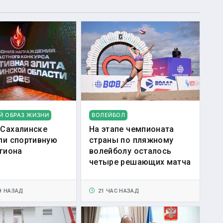
Й ОБРАЗ ЖИЗНИ
ВОЛЕЙБОЛ
Сахалинске
На этапе чемпионата
ли спортивную
страны по пляжному
егиона
волейболу осталось
четыре решающих матча
В НАЗАД
21 ЧАС НАЗАД