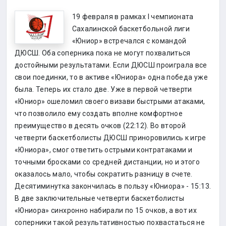
19 февраля в рамках I чемпионата
Сахалинской баскетбольной лиги
«Юниор» встречался с командой
ДЮСШ. Оба соперника пока не могут похвалиться
достойными результатами. Если ДЮСШ проиграла все
свои поединки, то в активе «Юниора» одна победа уже
была. Теперь их стало две. Уже в первой четверти
«Юниор» ошеломил своего визави быстрыми атаками,
что позволило ему создать вполне комфортное
преимущество в десять очков (22:12). Во второй
четверти баскетболисты ДЮСШ приноровились к игре
«Юниора», смог ответить острыми контратаками и
точными бросками со средней дистанции, но и этого
оказалось мало, чтобы сократить разницу в счете.
Десятиминутка закончилась в пользу «Юниора» - 15:13.
В две заключительные четверти баскетболисты
«Юниора» синхронно набирали по 15 очков, а вот их
соперники такой результативностью похвастаться не