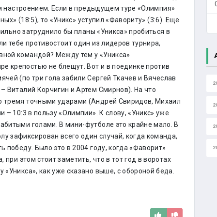
м настроением. Если в предыдущем туре «Олимпия»
ых» (18:5), то «Уникс» уступил «Фавориту» (3:6). Еще
ильно затруднило бы планы «Уникса» пробиться в
сли тебе противостоит один из лидеров турнира,
вной командой? Между тем у «Уникса»
е крепостью не блещут. Вот и в поединке против
ячей (по три гола забили Сергей Ткачев и Вячеслав
2
 – Виталий Корчигин и Артем Смирнов). На что
ко тремя точными ударами (Андрей Свиридов, Михаил
2
и – 10:3 в пользу «Олимпии». К слову, «Уникс» уже
абитыми голами. В мини-футболе это крайне мало. В
2
лу зафиксирован всего один случай, когда команда,
ь победу. Было это в 2004 году, когда «Фаворит»
2
, при этом стоит заметить, что в тот год в воротах
 «Уникса», как уже сказано выше, с обороной беда.