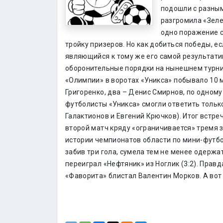
подошли с разны
разгромила «Зелен
одно поражение с
тройку призеров. Но как добиться победы, е
являющийся к тому же его самой результати
оборонительные порядки на нынешнем турнир
«Олимпии» в воротах «Уникса» побывало 10 м
Григоренко, два – Денис Смирнов, по одному
футболисты «Уникса» смогли ответить толь
Галактионов и Евгений Крючков). Итог встреч
второй матч кряду «ограничивается» тремя з
истории чемпионатов области по мини-футбо
забив три гола, сумела тем не менее одержат
переиграл «Нефтяник» из Ноглик (3:2). Правда
«Фаворита» блистал Валентин Морков. А вот у