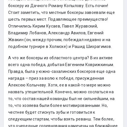
боксеру из Дачного Роману Копылову. Есть почин!
Стоит заметить, что местные боксеры завоевали еще
шесть первых мест. Подавляющее преимущество!
Отличились Кирим Кусаев, Павел Журавский,
Владимир Лобанов, Александр Авилов, Евгений
Жвакин (он, между прочим, побеждал недавно и на
подобном турнире в Холмске) и Рашид Шихрагимов.
А что же боксеры из областного центра? В их активе
всего одна победа, добытая Евгением Коврижкиным.
Правда, была у южно-сахалинских боксеров еще одна
награда – приз за волю к победе, присужденная
Алексею Колычеву. Хотя, ее в какой-то мере можно
назвать утешительной. Конечно, можно сослаться на
то, что состав нашей команды был не сильнейшим, на
то, что хозяева были более мотивированными. Но,
честнее будет стиснуть зубы и готовиться к
следующим стартам, чтобы взять реванш. Тем более,
что очередные соревнования намечены на ближайшее