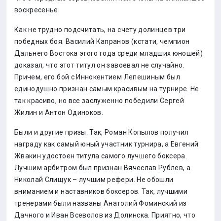
воскресенье.
Как не трудно подсчитать, на счету долинцев три
победных боя. Василий Капранов (кстати, чемпион
Дальнего Востока этого года среди младших юношей)
доказал, что этот титул он завоевал не случайно.
Причем, его бой с Иннокентием Лепешиным был
единодушно признан самым красивым на турнире. Не
так красиво, но все заслуженно победили Сергей
Жилин и Антон Одиноков.
Были и другие призы. Так, Роман Копылов получил
награду как самый юный участник турнира, а Евгений
Жвакин удостоен титула самого лучшего боксера.
Лучшим арбитром был признан Вячеслав Рублев, а
Николай Слищук – лучшим рефери. Не обошли
вниманием и наставников боксеров. Так, лучшими
тренерами были названы Анатолий Фоминский из
Дачного и Иван Всеволов из Долинска. Приятно, что