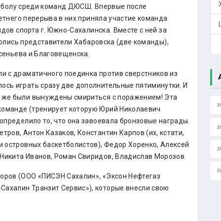
тболу среди команд ДЮСШ. Впервые после
тнего перерыва в них приняла участие команда
ов спорта г. Южно-Сахалинска. Вместе с ней за
олись представители Хабаровска (две команды),
сеньева и Благовещенска.
ли с драматичного поединка против сверстников из
ось играть сразу две дополнительные пятиминутки. И
е же были вынуждены смириться с поражением! Эта
2
команде (тренирует которую Юрий Николаевич
допределило то, что она завоевала бронзовые награды.
2
тров, Антон Казаков, Константин Карпов (их, кстати,
и островных баскетболистов), Федор Хоренко, Алексей
2
Никита Иванов, Роман Свиридов, Владислав Морозов.
2
соров (ООО «ПИСЭН Сахалин», «Эксон Нефтегаз
Сахалин Транзит Сервис»), которые внесли свою