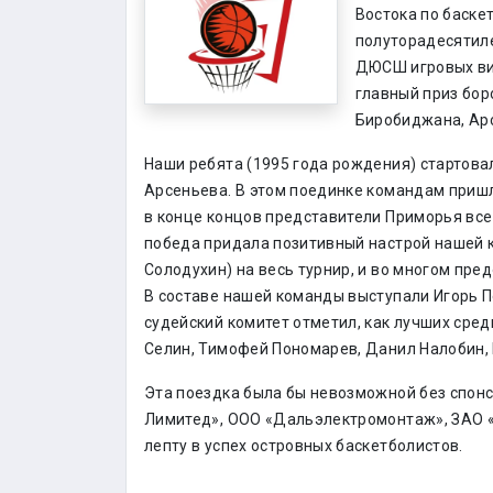
Востока по баске
полуторадесятиле
ДЮСШ игровых вид
главный приз бор
Биробиджана, Ар
Наши ребята (1995 года рождения) стартова
Арсеньева. В этом поединке командам пришл
в конце концов представители Приморья вс
победа придала позитивный настрой нашей 
Солодухин) на весь турнир, и во многом пре
В составе нашей команды выступали Игорь Пе
судейский комитет отметил, как лучших сред
Селин, Тимофей Пономарев, Данил Налобин, 
Эта поездка была бы невозможной без спон
Лимитед», ООО «Дальэлектромонтаж», ЗАО «
лепту в успех островных баскетболистов.