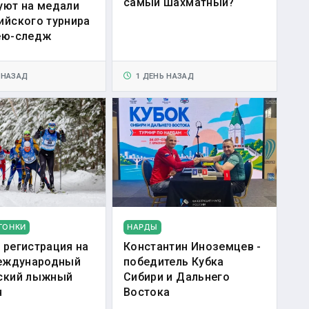
самый шахматный?
уют на медали
ийского турнира
ею-следж
 НАЗАД
1 ДЕНЬ НАЗАД
ГОНКИ
НАРДЫ
 регистрация на
Константин Иноземцев -
Международный
победитель Кубка
ский лыжный
Сибири и Дальнего
н
Востока