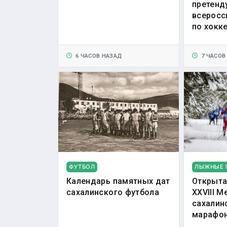
претенд
всеросс
по хокк
6 ЧАСОВ НАЗАД
7 ЧАСОВ
ФУТБОЛ
ЛЫЖНЫЕ 
Календарь памятных дат
Открыта
сахалинского футбола
XXVIII 
сахалин
марафо