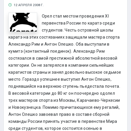
12 АПРЕЛЯ 2008 Г.
Орел стал местом проведения XI
первенства России по каратэ среди
студентов. Честь островной школы
каратэ на этих состязаниях защищали мастера спорта
Александр Рим и Антон Олешко. Оба выступали в
кумитэ (контактный поединок). Александр Рим
состязался в самой престижной абсолютной весовой
категории. Он не затерялся в компании сильнейших
каратистов страны и занял довольно высокое седьмое
место. Гораздо успешнее выступил Антон Олешко,
поднявшийся на верхнюю ступень пьедестала почета.
В весовой категории до 80 кг он поочередно одолел
трех мастеров спорта из Москвы, Карачаево-Черкесии
и Новокузнецка. Помимо причитающихся ему регалий,
Антон Олешко завоевал право в составе сборной
команды России принять участие в первенстве Мира
среди студентов, которое состоится осенью в