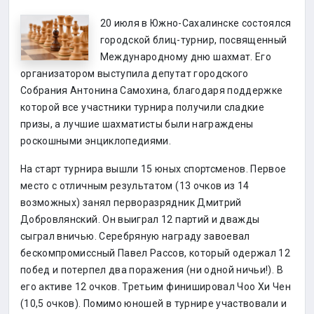
20 июля в Южно-Сахалинске состоялся
городской блиц-турнир, посвященный
Международному дню шахмат. Его
организатором выступила депутат городского
Собрания Антонина Самохина, благодаря поддержке
которой все участники турнира получили сладкие
призы, а лучшие шахматисты были награждены
роскошными энциклопедиями.
На старт турнира вышли 15 юных спортсменов. Первое
место с отличным результатом (13 очков из 14
возможных) занял перворазрядник Дмитрий
Добровлянский. Он выиграл 12 партий и дважды
сыграл вничью. Серебряную награду завоевал
бескомпромиссный Павел Рассов, который одержал 12
побед и потерпел два поражения (ни одной ничьи!). В
его активе 12 очков. Третьим финишировал Чоо Хи Чен
(10,5 очков). Помимо юношей в турнире участвовали и