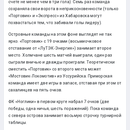
счете не менее чем в три гола). Семь раз команда
сохраняла свои ворота в неприкосновенности (только
«Портовик» и «Экспресс» из Хабаровска могут
похвастаться тем, что забивали голы лидеру).
Островные команды на этом фоне выглядят не так
ярко. «Портовик» с 19 очками (восьмиочковое
отставание от «ЛуТЭК-Энергия») занимает второе
место. Холмчане шесть матчей выиграли, один раз
сыграли вничью и дважды проиграли. Теоретически
сместить «Портовик» со второго места может
«Мостовик-Локомотив» из Уссурийска. Приморская
команда имеет две игры в запасе, отставая при этом от
сахалинцев на пять очков.
ФК «Ноглики» в первом круге набрал 7 очков (две
победы, одна ничья, шесть поражений). Пока команда
с севера острова занимает восьмую строчку турнирной
таблицы.