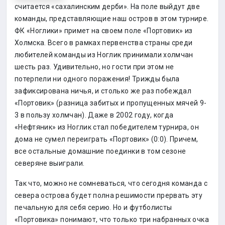
считается «сахалинским дерби». На поле выйдут две
команды, представляющие наш остров в этом турнире.
ФК «Ноглики» примет на своем поле «Портовик» из
Холмска. Всего в рамках первенства страны среди
любителей команды из Ноглик принимали холмчан
шесть раз. Удивительно, но гости при этом не
потерпели ни одного поражения! Трижды была
зафиксирована ничья, и столько же раз побеждал
«Портовик» (разница забитых и пропущенных мячей 9-
3 в пользу холмчан). Даже в 2002 году, когда
«Нефтяник» из Ноглик стал победителем турнира, он
дома не сумел переиграть «Портовик» (0:0). Причем,
все остальные домашние поединки в том сезоне
северяне выиграли.
Так что, можно не сомневаться, что сегодня команда с
севера острова будет полна решимости прервать эту
печальную для себя серию. Но и футболисты
«Портовика» понимают, что только три набранных очка