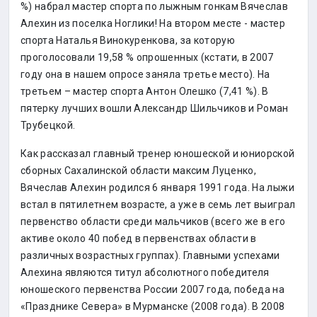
%) набрал мастер спорта по лыжным гонкам Вячеслав
Алехин из поселка Ноглики! На втором месте - мастер
спорта Наталья Винокуренкова, за которую
проголосовали 19,58 % опрошенных (кстати, в 2007
году она в нашем опросе заняла третье место). На
третьем – мастер спорта Антон Олешко (7,41 %). В
пятерку лучших вошли Александр Шильчиков и Роман
Трубецкой.
Как рассказал главный тренер юношеской и юниорской
сборных Сахалинской области максим Луценко,
Вячеслав Алехин родился 6 января 1991 года. На лыжи
встал в пятилетнем возрасте, а уже в семь лет выиграл
первенство области среди мальчиков (всего же в его
активе около 40 побед в первенствах области в
различных возрастных группах). Главными успехами
Алехина являются титул абсолютного победителя
юношеского первенства России 2007 года, победа на
«Празднике Севера» в Мурманске (2008 года). В 2008