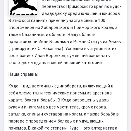
первенство Приморского края по кудо-
дайдодзюку среди юношей и юниоров.
В этих состязаниях приняли участие свыше 100
спортсменов из Хабаровского и Приморского краев, а
также Сахалинской область. Нашу область
представляли Иван Воронков и Роман Стацук из Анивы
(тренирует их О. Накагава). Успешно выступил в этих
состязаниях Иван Воронков, сумевший завоевать
«золотую» медаль в своей весовой категории.
Наша справка:
Кудо – вид восточных единоборств, включающий в
себя элементы и технические приемы из арсенала
каратэ, бокса и борьбы. В Кудо разрешены удары
руками и ногами во все части тела, кроме горла,
затылка, спины и суставов на излом, а также борьба в
партере с проведением болевых и удушающих
приемов. В какой-то степени, Кудо – это алтернатива