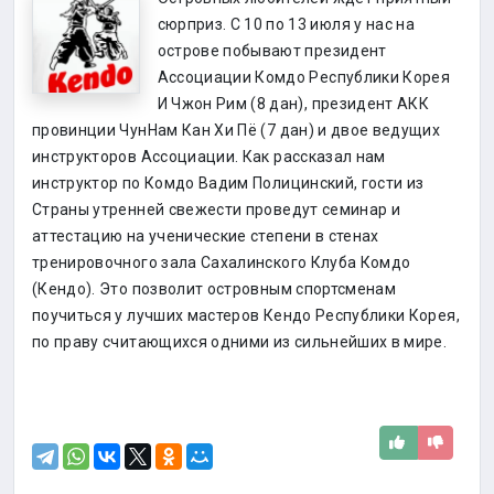
сюрприз. С 10 по 13 июля у нас на
острове побывают президент
Ассоциации Комдо Республики Корея
И Чжон Рим (8 дан), президент АКК
провинции ЧунНам Кан Хи Пё (7 дан) и двое ведущих
инструкторов Ассоциации. Как рассказал нам
инструктор по Комдо Вадим Полицинский, гости из
Страны утренней свежести проведут семинар и
аттестацию на ученические степени в стенах
тренировочного зала Сахалинского Клуба Комдо
(Кендо). Это позволит островным спортсменам
поучиться у лучших мастеров Кендо Республики Корея,
по праву считающихся одними из сильнейших в мире.