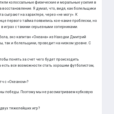
ратили колоссальные физические и моральные усилия в
а восстановление. Я думал, что, видя, как болельщики
а сыграют на характере, через «не могу». К
онце первого тайма появились кое-какие проблески, но
 в играх с такими серьезными соперниками.
бола, экс-капитан «Океана» из Находки Дмитрий
ы, так и болельщики, проводит на низком уровне. С
чтобы понять за счет чего будет происходить
мы есть все возможности стать хорошим футболистом,
тч с «Океаном»?
жны победы. Поэтому мы не рассматриваем кубковую
 двух тяжелейших игр?