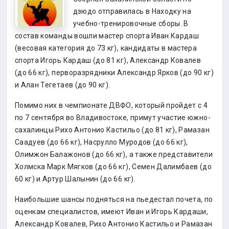
дзюдо отправилась в Находку на
учебно-тренировочные сборы. В
состав команды вошли мастер спорта Иван Кардаш
(весовая категория до 73 кг), кандидаты в мастера
спорта Игорь Кардаш (до 81 кг), Александр Ковалев
(до 66 кг), перворазрядники Александр Ярков (до 90 кг)
и Алан Тегетаев (до 90 кг).
Помимо них в чемпионате ДВФО, который пройдет с 4
по 7 сентября во Владивостоке, примут участие южно-
сахалинцы Рихо Антонио Кастильо (до 81 кг), Рамазан
Саадуев (до 66 кг), Насрулло Муродов (до 66 кг),
Олимжон Балажонов (до 66 кг), а также представители
Холмска Марк Мягков (до 66 кг), Семен Далимбаев (до
60 кг) и Артур Шалынин (до 66 кг).
Наибольшие шансы подняться на пьедестал почета, по
оценкам специалистов, имеют Иван и Игорь Кардаши,
Александр Ковалев, Рихо Антонио Кастильо и Рамазан