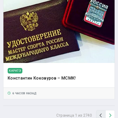
КАРАТЭ
Константин Коковуров – МСМК!
6 ЧАСОВ НАЗАД
Назад
Вп
Страница 1 из 2740