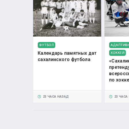
ФУТБОЛ
АДАПТИВ
Календарь памятных дат
ХОККЕЙ
сахалинского футбола
«Сахали
претенд
всеросс
по хокк
23 ЧАСА НАЗАД
23 ЧАСА