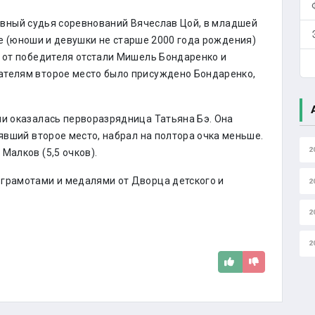
авный судья соревнований Вячеслав Цой, в младшей
е (юноши и девушки не старше 2000 года рождения)
о от победителя отстали Мишель Бондаренко и
ателям второе место было присуждено Бондаренко,
ии оказалась перворазрядница Татьяна Бэ. Она
нявший второе место, набрал на полтора очка меньше.
2
Малков (5,5 очков).
 грамотами и медалями от Дворца детского и
2
2
2