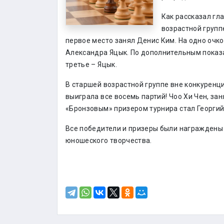
Как рассказал гл
возрастной групп
первое место занял Денис Ким. На одно очк
Александра Яцык. По дополнительным показ
третье – Яцык.
В старшей возрастной группе вне конкуренц
выиграла все восемь партий! Чоо Хи Чен, за
«Бронзовым» призером турнира стал Георгий 
Все победители и призеры были награждены
юношеского творчества.