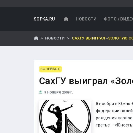
SOPKA.RU
НОВОСТИ
ФОТО / ВИДЕ
НОВОСТИ
САХГУ ВЫИГРАЛ «ЗОЛОТУЮ О
ВОЛЕЙБОЛ
СахГУ выиграл «Зол
9 НОЯБРЯ 2009 Г.
8 ноября в Южно-
федерации волейб
рождения первое 
третье – «Юность