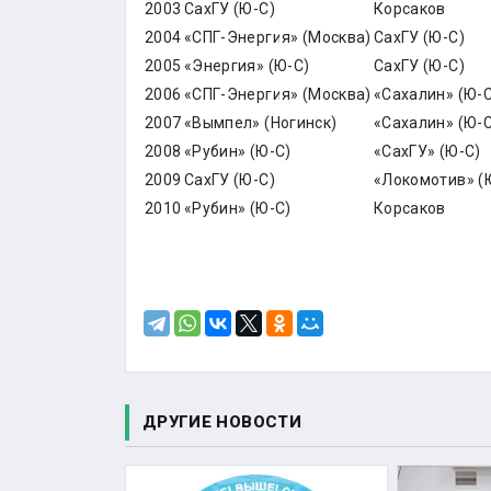
2003
СахГУ (Ю-С)
Корсаков
2004
«СПГ-Энергия» (Москва)
СахГУ (Ю-С)
2005
«Энергия» (Ю-С)
СахГУ (Ю-С)
2006
«СПГ-Энергия» (Москва)
«Сахалин» (Ю-С
2007
«Вымпел» (Ногинск)
«Сахалин» (Ю-С
2008
«Рубин» (Ю-С)
«СахГУ» (Ю-С)
2009
СахГУ (Ю-С)
«Локомотив» (
2010
«Рубин» (Ю-С)
Корсаков
ДРУГИЕ НОВОСТИ