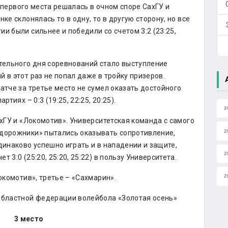
первого места решалась в очном споре СахГУ и
ке склонялась то в одну, то в другую сторону, но все
и были сильнее и победили со счетом 3:2 (23:25,
ельного дня соревнований стало выступление
 в этот раз не попал даже в тройку призеров.
атче за третье место не сумел оказать достойного
тиях – 0:3 (19:25, 22:25, 20:25).
2
ахГУ и «Локомотив». Университетская команда с самого
2
одорожники» пытались оказывать сопротивление,
динаково успешно играть и в нападении и защите,
2
 3:0 (25:20, 25:20, 25:22) в пользу Университета.
2
окомотив», третье – «Сахмарин».
 областной федерации волейбола «Золотая осень»
3 место