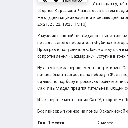
У женщин судьба 
сборной Корсакова. Чаша весов в этом поедин
же студентки университета в решающей парти
25:21, 25:22, 18:25, 15:10).
У мужчин главной неожиданностью заключит
прошлогоднего победителя «Рубина», который
Проиграв в полуфинале «Локомотиву», он в м
сопротивления «Сахмарину», уступив в трех пар
Ну а в матче за первое место встретились С
начала была настроена на победу. «Железн
однако по подбору игроков, которые могли о
СахГУ выглядел предпочтительней. Общий счет
Итак, первое место занял СахГУ, второе – «Л
Все призеры турнира на призы Сахалинской
Год
1 место
2 место