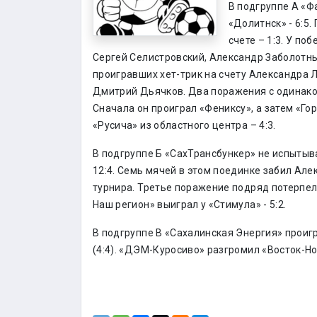
В подгруппе А «Ф
«Долитнск» - 6:5.
счете – 1:3. У по
Сергей Селистровский, Александр Заболотн
проигравших хет-трик на счету Александра Л
Дмитрий Дьячков. Два поражения с одинаков
Сначала он проиграл «Фениксу», а затем «Го
«Русича» из областного центра – 4:3.
В подгруппе Б «СахТрансбункер» не испытыв
12:4. Семь мячей в этом поединке забил Ал
турнира. Третье поражение подряд потерпел 
Наш регион» выиграл у «Стимула» - 5:2.
В подгруппе В «Сахалинская Энергия» проигр
(4:4). «ДЭМ-Куросиво» разгромил «Восток-Нор