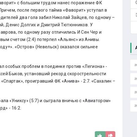
аворит» с большим трудом нанес поражение ФК
 Причем, после первого тайма «Фаворит» уступал в
бедителей два гола забил Николай Зайцев, по одному –
ый, Денис Долгих и Дмитрий Тютюнников. У
аврова, по одному разу отличились И Сен Чер и
ым счетом (2:4) потерпел «Альянс» из Анивы.
роду+». «Остров» (Невельск) оказался сильнее
2
ал особых проблем в поединке против «Легиона» -
ексей Быков, установший рекорд скорострельности
2
«Спартак», проигравший ФК «Анива» - 2:7. «Сахалин –
2
ала «Униксу» (5:7) и сыграла вничью с «Авиатором»
2
д» - 16:2.