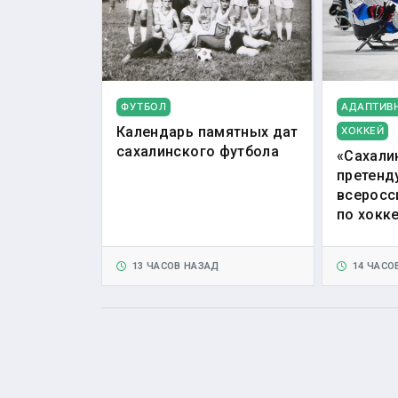
ФУТБОЛ
АДАПТИВ
Календарь памятных дат
ХОККЕЙ
сахалинского футбола
«Сахали
претенд
всеросс
по хокк
13 ЧАСОВ НАЗАД
14 ЧАСО