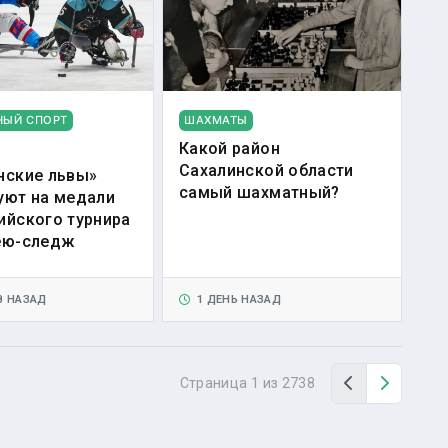
НЫЙ СПОРТ
ШАХМАТЫ
Какой район
Сахалинской области
нские львы»
самый шахматный?
уют на медали
ийского турнира
ею-следж
В НАЗАД
1 ДЕНЬ НАЗАД
Назад
Вперед
Страница 1 из 2738