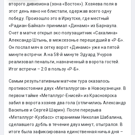
второго дивизиона (зона «Восток»). Хозяева поля в
этот день явно не блистали, одержав всего одну
победу. Произошло это в Иркутске, где местный
«Радиан-Байкал» принимал «Динамо» из Барнаула.
Счет в матче открыл экс-полузащитник «Сахалина»
Александр Штынь, в межсезонье перешедший в «Р-Б».
Он послал мяч в сетку ворот «Динамо» уже на пятой
минуте встречи. А на 58-й минуте Эдуард Учуров
реализовал пенальти, назначенный в ворота гостей.
Итог встречи – 2:0 в пользу «Р-Б».
Самым результативным матчем тура оказалось
противостояние двух «Металлургов» в Новокузнецке. В
первом тайме «Металлург-Енисей» из Красноярска
забил в ворота хозяев два гола (отличились Александр
Васильев и Сергей Шарин). После перерыва
«Металлург-Кузбасс» стараниями Николая Шабалина,
сделавшего дубль в течение двух минут, отыгрался. В
итоге была зафиксирована единственная ничья дня –