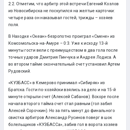
2:2. Отметим, что арбитр этой встречи Евгений Козлов
из Новосибирска не поскупился на желтые карточки:
четыре раза он наказывал гостей, трижды – хозяев
поля.
В Находке «Океан» безропотно проиграл «Смене» из
Комсомольска-на-Амуре – 0:3. Уже к исходу 13-й
минуты гости вели с преимуществом в два гола после
точных ударов Дмитрия Пинчука и Андрея Лодиса. А
во втором тайме окончательный счет установил Артем
Рудовский.
«КУЗБАСС» в Кемерово принимал «Сибиряк» из
Братска. Гости по-хозяйски взялись за дело и на 15-й
минуте открыли счет (Алексей Сабанов). Вскоре после
начала второго тайма счет стал равным (гол забил
Алексей Сорочкин). Но за пять минут до финального
свистка арбитров Александр Русинов поверг в шок
болельщиков «КУЗБАССа», забив гол в ворота хозяев