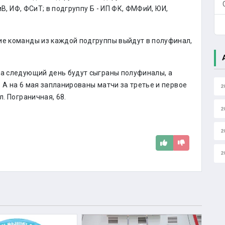
В, ИФ, ФСиТ; в подгруппу Б - ИП ФК, ФМФиИ, ЮИ,
ие команды из каждой подгруппы выйдут в полуфинал,
На следующий день будут сыграны полуфиналы, а
а. А на 6 мая запланированы матчи за третье и первое
2
л. Пограничная, 68.
2
2
2