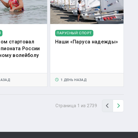
Л
ПАРУСНЫЙ СПОРТ
ком стартовал
Наши «Паруса надежды»
мпионата России
ному волейболу
НАЗАД
1 ДЕНЬ НАЗАД
Назад
Вперед
Страница 1 из 2739