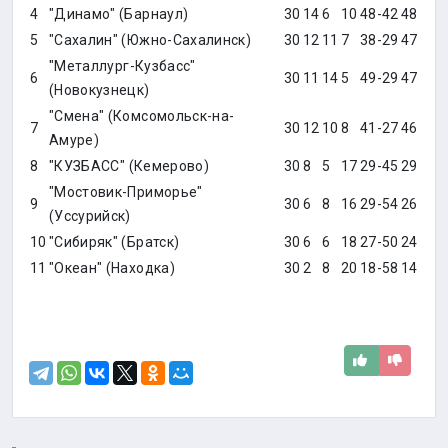
4
"Динамо" (Барнаул)
30
14
6
10
48-42
48
5
"Сахалин" (Южно-Сахалинск)
30
12
11
7
38-29
47
"Металлург-Кузбасс"
6
30
11
14
5
49-29
47
(Новокузнецк)
"Смена" (Комсомольск-на-
7
30
12
10
8
41-27
46
Амуре)
8
"КУЗБАСС" (Кемерово)
30
8
5
17
29-45
29
"Мостовик-Приморье"
9
30
6
8
16
29-54
26
(Уссурийск)
10
"Сибиряк" (Братск)
30
6
6
18
27-50
24
11
"Океан" (Находка)
30
2
8
20
18-58
14