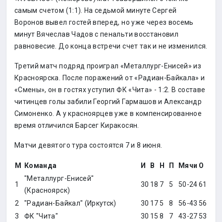
самым счетом (1:1). На седьмой минуте Сергей
Воронов вывел гостей вперед, но уже через восемь
минут Вячеслав Чадов с пенальти восстановил
равновесие. До конца встречи счет так и не изменился.
Третий матч подряд проиграл «Металлург-Енисей» из
Красноярска. После поражений от «Радиан-Байкала» и
«Смены», он в гостях уступил ФК «Чита» - 1:2. В составе
читинцев голы забили Георгий Гармашов и Александр
Симоненко. А у красноярцев уже в компенсированное
время отличился Барсег Киракосян.
Матчи девятого тура состоятся 7 и 8 июня.
М
Команда
И
В
Н
П
Мячи
О
"Металлург-Енисей"
1
30
18
7
5
50-24
61
(Красноярск)
2
"Радиан-Байкал" (Иркутск)
30
17
5
8
56-43
56
3
ФК "Чита"
30
15
8
7
43-27
53