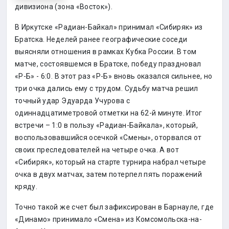
дивизиона (зона «Восток»).
В Иркутске «Радиан-Байкал» принимал «Сибиряк» из
Братска. Неделей ранее географические соседи
выясняли отношения в рамках Кубка России. В том
матче, состоявшемся в Братске, победу праздновал
«Р-Б» - 6:0. В этот раз «Р-Б» вновь оказался сильнее, но
три очка дались ему с трудом. Судьбу матча решил
точный удар Эдуарда Учурова с
одиннадцатиметровой отметки на 62-й минуте. Итог
встречи – 1:0 в пользу «Радиан-Байкала», который,
воспользовавшийся осечкой «Смены», оторвался от
своих преследователей на четыре очка. А вот
«Сибиряк», который на старте турнира набрал четыре
очка в двух матчах, затем потерпел пять поражений
кряду.
Точно такой же счет был зафиксирован в Барнауле, где
«Динамо» принимало «Смена» из Комсомольска-на-