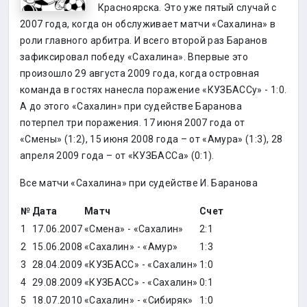
Красноярска. Это уже пятый случай с
2007 года, когда он обслуживает матчи «Сахалина» в
роли главного арбитра. И всего второй раз Баранов
зафиксировал победу «Сахалина». Впервые это
произошло 29 августа 2009 года, когда островная
команда в гостях нанесла поражение «КУЗБАССу» - 1:0.
А до этого «Сахалин» при судействе Баранова
потерпел три поражения. 17 июня 2007 года от
«Смены» (1:2), 15 июня 2008 года – от «Амура» (1:3), 28
апреля 2009 года – от «КУЗБАССа» (0:1).
Все матчи «Сахалина» при судействе И. Баранова
№
Дата
Матч
Счет
1
17.06.2007
«Смена» - «Сахалин»
2:1
2
15.06.2008
«Сахалин» - «Амур»
1:3
3
28.04.2009
«КУЗБАСС» - «Сахалин»
1:0
4
29.08.2009
«КУЗБАСС» - «Сахалин»
0:1
5
18.07.2010
«Сахалин» - «Сибиряк»
1:0