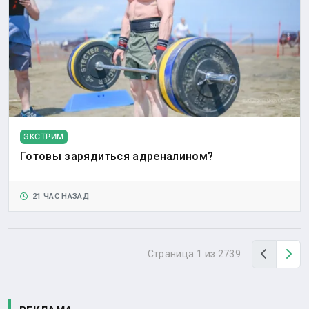
ЭКСТРИМ
Готовы зарядиться адреналином?
21 ЧАС НАЗАД
Назад
Вп
Страница 1 из 2739