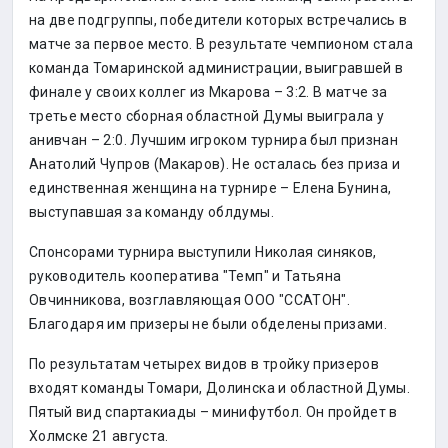
на две подгруппы, победители которых встречались в
матче за первое место. В результате чемпионом стала
команда Томаринской администрации, выигравшей в
финале у своих коллег из Мкарова – 3:2. В матче за
третье место сборная областной Думы выиграла у
анивчан – 2:0. Лучшим игроком турнира был признан
Анатолий Чупров (Макаров). Не осталась без приза и
единственная женщина на турнире – Елена Бунина,
выступавшая за команду облдумы.
Спонсорами турнира выступили Николая синяков,
руководитель кооператива "Темп" и Татьяна
Овчинникова, возглавляющая ООО "ССАТОН".
Благодаря им призеры не были обделены призами.
По результатам четырех видов в тройку призеров
входят команды Томари, Долинска и областной Думы.
Пятый вид спартакиады – минифутбол. Он пройдет в
Холмске 21 августа.