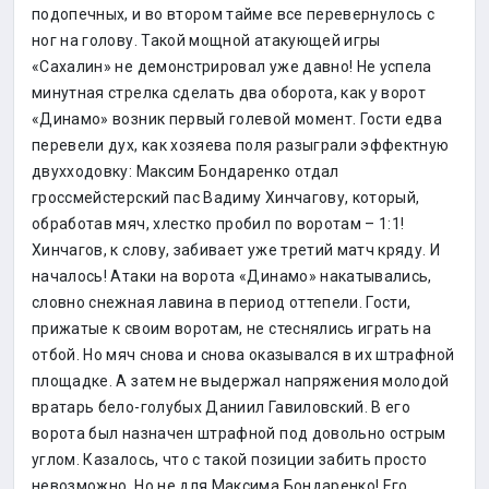
подопечных, и во втором тайме все перевернулось с
ног на голову. Такой мощной атакующей игры
«Сахалин» не демонстрировал уже давно! Не успела
минутная стрелка сделать два оборота, как у ворот
«Динамо» возник первый голевой момент. Гости едва
перевели дух, как хозяева поля разыграли эффектную
двухходовку: Максим Бондаренко отдал
гроссмейстерский пас Вадиму Хинчагову, который,
обработав мяч, хлестко пробил по воротам – 1:1!
Хинчагов, к слову, забивает уже третий матч кряду. И
началось! Атаки на ворота «Динамо» накатывались,
словно снежная лавина в период оттепели. Гости,
прижатые к своим воротам, не стеснялись играть на
отбой. Но мяч снова и снова оказывался в их штрафной
площадке. А затем не выдержал напряжения молодой
вратарь бело-голубых Даниил Гавиловский. В его
ворота был назначен штрафной под довольно острым
углом. Казалось, что с такой позиции забить просто
невозможно. Но не для Максима Бондаренко! Его