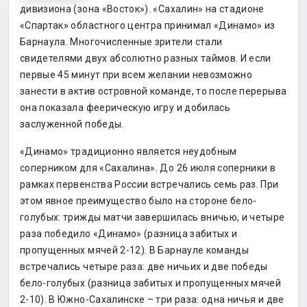
дивизиона (зона «Восток»). «Сахалин» на стадионе
«Спартак» областного центра принимал «Динамо» из
Барнаула. Многочисленные зрители стали
свидетелями двух абсолютно разных таймов. И если
первые 45 минут при всем желании невозможно
занести в актив островной команде, то после перерыва
она показала феерическую игру и добилась
заслуженной победы.
«Динамо» традиционно является неудобным
соперником для «Сахалина». До 26 июля соперники в
рамках первенства России встречались семь раз. При
этом явное преимущество было на стороне бело-
голубых: трижды матчи завершилась вничью, и четыре
раза победило «Динамо» (разница забитых и
пропущенных мячей 2-12). В Барнауле команды
встречались четыре раза: две ничьих и две победы
бело-голубых (разница забитых и пропущенных мячей
2-10). В Южно-Сахалинске – три раза: одна ничья и две