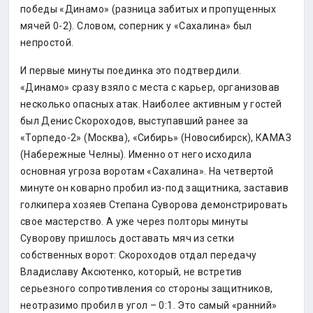
победы «Динамо» (разница забитых и пропущенных
мячей 0-2). Словом, соперник у «Сахалина» был
непростой.
И первые минуты поединка это подтвердили.
«Динамо» сразу взяло с места с карьер, организовав
несколько опасных атак. Наиболее активным у гостей
был Денис Скороходов, выступавший ранее за
«Торпедо-2» (Москва), «Сибирь» (Новосибирск), КАМАЗ
(Набережные Челны). Именно от него исходила
основная угроза воротам «Сахалина». На четвертой
минуте он коварно пробил из-под защитника, заставив
голкипера хозяев Степана Суворова демонстрировать
свое мастерство. А уже через полторы минуты
Суворову пришлось доставать мяч из сетки
собственных ворот: Скороходов отдал передачу
Владиславу Аксютенко, который, не встретив
серьезного сопротивления со стороны защитников,
неотразимо пробил в угол – 0:1. Это самый «ранний»