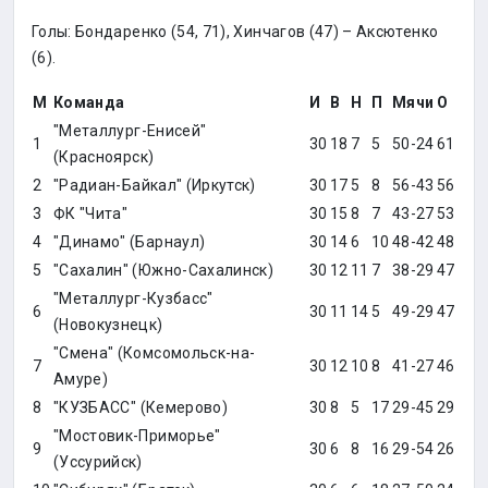
Голы: Бондаренко (54, 71), Хинчагов (47) – Аксютенко
(6).
М
Команда
И
В
Н
П
Мячи
О
"Металлург-Енисей"
1
30
18
7
5
50-24
61
(Красноярск)
2
"Радиан-Байкал" (Иркутск)
30
17
5
8
56-43
56
3
ФК "Чита"
30
15
8
7
43-27
53
4
"Динамо" (Барнаул)
30
14
6
10
48-42
48
5
"Сахалин" (Южно-Сахалинск)
30
12
11
7
38-29
47
"Металлург-Кузбасс"
6
30
11
14
5
49-29
47
(Новокузнецк)
"Смена" (Комсомольск-на-
7
30
12
10
8
41-27
46
Амуре)
8
"КУЗБАСС" (Кемерово)
30
8
5
17
29-45
29
"Мостовик-Приморье"
9
30
6
8
16
29-54
26
(Уссурийск)