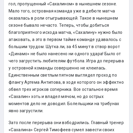
гол, пропущенный «Сахалином» в нынешнем сезоне.
Мало того, островная команда уже в дебюте матча
оказалась в роли отыгрывающей. Такое в нынешнем
сезоне бывало нечасто. Теперь, чтобы добиться
благоприятного исхода матча, «Сахалину» нужно было
атаковать, а это в первом тайме команде удавалось с
большим трудом. Шутка ли, за 45 минут в створ ворот
«Динамо» не было нанесено ни одного удара! Было от
чего загрустить любителям футбола. Игра до перерыва
у островной команды совершенно не клеилась.
Единственным светлым пятном выглядел проход по
флангу Артема Антипова, в ходе которого он эффектно
обвел трех игроков соперника. Все остальное время
«Сахалин» хоть и владел мячом, но до острых
моментов дело не доводил. Болельщики на трибунах
явно загрустили.
Зато после перерыва они взбодрились. Главный тренер
«Сахалина» Сергей Тимофеев сумел завести своих