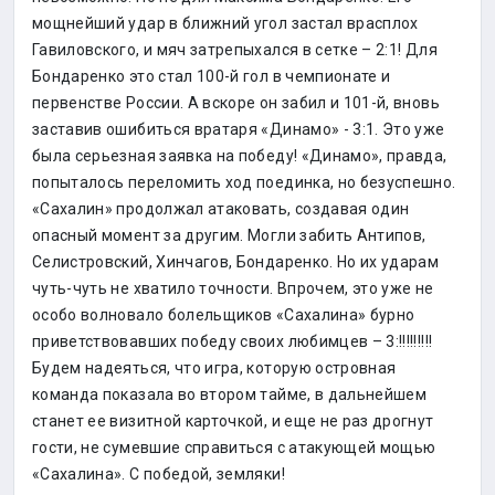
мощнейший удар в ближний угол застал врасплох
Гавиловского, и мяч затрепыхался в сетке – 2:1! Для
Бондаренко это стал 100-й гол в чемпионате и
первенстве России. А вскоре он забил и 101-й, вновь
заставив ошибиться вратаря «Динамо» - 3:1. Это уже
была серьезная заявка на победу! «Динамо», правда,
попыталось переломить ход поединка, но безуспешно.
«Сахалин» продолжал атаковать, создавая один
опасный момент за другим. Могли забить Антипов,
Селистровский, Хинчагов, Бондаренко. Но их ударам
чуть-чуть не хватило точности. Впрочем, это уже не
особо волновало болельщиков «Сахалина» бурно
приветствовавших победу своих любимцев – 3:!!!!!!!!!
Будем надеяться, что игра, которую островная
команда показала во втором тайме, в дальнейшем
станет ее визитной карточкой, и еще не раз дрогнут
гости, не сумевшие справиться с атакующей мощью
«Сахалина». С победой, земляки!