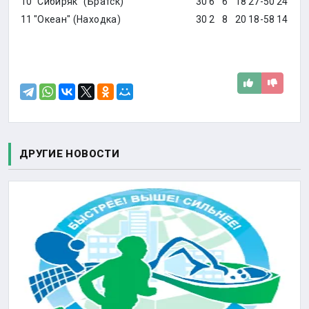
10
"Сибиряк" (Братск)
30
6
6
18
27-50
24
11
"Океан" (Находка)
30
2
8
20
18-58
14
ДРУГИЕ НОВОСТИ