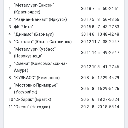
"Металлург-Енисей"
1
30
18
7
5
50-24
61
(Красноярск)
2
"Радиан-Байкал" (Иркутск)
30
17
5
8
56-43
56
3
ФК "Чита"
30
15
8
7
43-27
53
4
"Динамо" (Барнаул)
30
14
6
10
48-42
48
5
"Сахалин" (Южно-Сахалинск)
30
12
11
7
38-29
47
"Металлург-Кузбасс"
6
30
11
14
5
49-29
47
(Новокузнецк)
"Смена" (Комсомольск-на-
7
30
12
10
8
41-27
46
Амуре)
8
"КУЗБАСС" (Кемерово)
30
8
5
17
29-45
29
"Мостовик-Приморье"
9
30
6
8
16
29-54
26
(Уссурийск)
10
"Сибиряк" (Братск)
30
6
6
18
27-50
24
11
"Океан" (Находка)
30
2
8
20
18-58
14