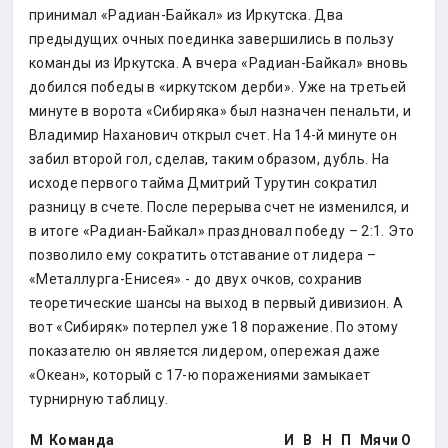
принимал «Радиан-Байкал» из Иркутска. Два
предыдущих очных поединка завершились в пользу
команды из Иркутска. А вчера «Радиан-Байкал» вновь
добился победы в «иркутском дерби». Уже на третьей
минуте в ворота «Сибиряка» был назначен пенальти, и
Владимир Наханович открыл счет. На 14-й минуте он
забил второй гол, сделав, таким образом, дубль. На
исходе первого тайма Дмитрий Турутин сократил
разницу в счете. После перерыва счет не изменился, и
в итоге «Радиан-Байкал» праздновал победу – 2:1. Это
позволило ему сократить отставание от лидера –
«Металлурга-Енисея» - до двух очков, сохранив
теоретические шансы на выход в первый дивизион. А
вот «Сибиряк» потерпел уже 18 поражение. По этому
показателю он является лидером, опережая даже
«Океан», который с 17-ю поражениями замыкает
турнирную таблицу.
М
Команда
И
В
Н
П
Мячи
О