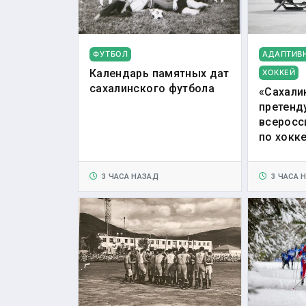
ФУТБОЛ
АДАПТИВ
Календарь памятных дат
ХОККЕЙ
сахалинского футбола
«Сахали
претенд
всеросс
по хокк
3 ЧАСА НАЗАД
3 ЧАСА 