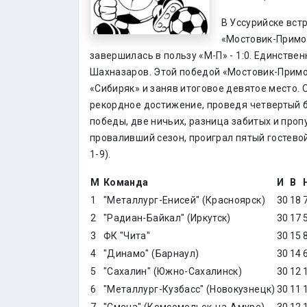
В Уссурийске вст
«Мостовик-Примор
завершилась в пользу «М-П» - 1:0. Единстве
Шахназаров. Этой победой «Мостовик-Примо
«Сибиряк» и заняв итоговое девятое место.
рекордное достижение, проведя четвертый 
победы, две ничьих, разница забитых и проп
проваливший сезон, проиграл пятый гостево
1-9).
М
Команда
И
В
1
"Металлург-Енисей" (Красноярск)
30
18
2
"Радиан-Байкал" (Иркутск)
30
17
3
ФК "Чита"
30
15
4
"Динамо" (Барнаул)
30
14
5
"Сахалин" (Южно-Сахалинск)
30
12
6
"Металлург-Кузбасс" (Новокузнецк)
30
11