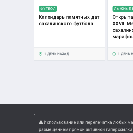
ФУТБОЛ
ЛЫЖНЫЕ 
Календарь памятных дат
Открыта
сахалинского футбола
XXVIII 
сахалин
марафо
1 ДЕНЬ НАЗАД
1 ДЕНЬ 
Использование или перепечатка любых ма
размещением прямой активной гиперссылки н