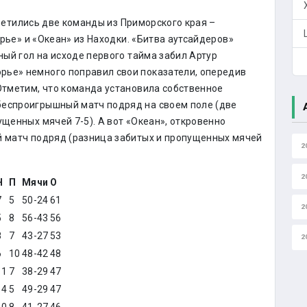
ретились две команды из Приморского края –
ье» и «Океан» из Находки. «Битва аутсайдеров»
нный гол на исходе первого тайма забил Артур
рье» немного поправил свои показатели, опередив
 Отметим, что команда установила собственное
беспроигрышный матч подряд на своем поле (две
ущенных мячей 7-5). А вот «Океан», откровенно
й матч подряд (разница забитых и пропущенных мячей
2
2
Н
П
Мячи
О
7
5
50-24
61
2
5
8
56-43
56
8
7
43-27
53
2
6
10
48-42
48
11
7
38-29
47
14
5
49-29
47