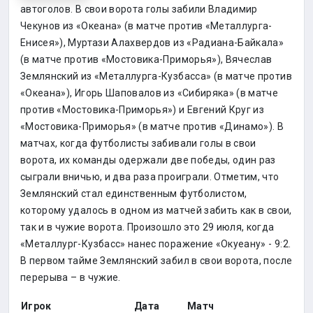
автоголов. В свои ворота голы забили Владимир
Чекунов из «Океана» (в матче против «Металлурга-
Енисея»), Муртази Алахвердов из «Радиана-Байкала»
(в матче против «Мостовика-Приморья»), Вячеслав
Землянский из «Металлурга-Кузбасса» (в матче против
«Океана»), Игорь Шаповалов из «Сибиряка» (в матче
против «Мостовика-Приморья») и Евгений Круг из
«Мостовика-Приморья» (в матче против «Динамо»). В
матчах, когда футболисты забивали голы в свои
ворота, их команды одержали две победы, один раз
сыграли вничью, и два раза проиграли. Отметим, что
Землянский стал единственным футболистом,
которому удалось в одном из матчей забить как в свои,
так и в чужие ворота. Произошло это 29 июля, когда
«Металлург-Кузбасс» нанес поражение «Окуеану» - 9:2.
В первом тайме Землянский забил в свои ворота, после
перерыва – в чужие.
Игрок
Дата
Матч