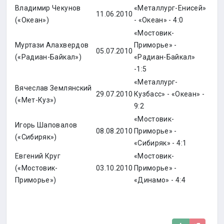
Владимир Чекунов
«Металлург-Енисей»
11.06.2010
(«Океан»)
- «Океан» - 4:0
«Мостовик-
Муртази Алахвердов
Приморье» -
05.07.2010
(«Радиан-Байкал»)
«Радиан-Байкал»
-1:5
«Металлург-
Вячеслав Землянский
29.07.2010
Кузбасс» - «Океан» -
(«Мет-Куз»)
9:2
«Мостовик-
Игорь Шаповалов
08.08.2010
Приморье» -
(«Сибиряк»)
«Сибиряк» - 4:1
Евгений Круг
«Мостовик-
(«Мостовик-
03.10.2010
Приморье» -
Приморье»)
«Динамо» - 4:4