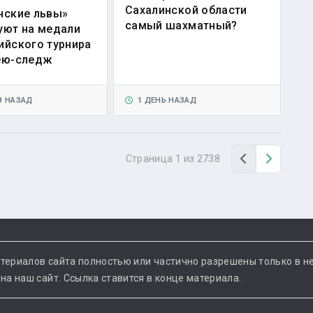
Сахалинской области
нские львы»
самый шахматный?
уют на медали
ийского турнира
ею-следж
В НАЗАД
1 ДЕНЬ НАЗАД
Назад
Вперед
Страница 1 из 2738
териалов сайта полностью или частично разрешены только в н
а наш сайт. Ссылка ставится в конце материала.