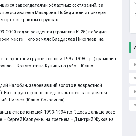
ющихся завсегдатаями областных состязаний, за
 представители Макарова. Победители и призеры
етырех возрастных группах.
9-2000 годов рождения (трамплин К-25) победил
ором месте – его земляк Владислав Николаев; на
в возрастной группе юношей 1997-1998 г.р. (трамплин
2
бронза – Константина Куницына (оба – Южно-
2
дий Налобин, завоевавший золото в возрастной
2
8). На вторую ступень пьедестала почета поднялся
ений Шиляев (Южно-Сахалинск).
2
анш в споре юношей 1993-1994 г.р. Здесь дальше всех
е – Сергей Карпунин, на третьем – Дмитрий Жуков из