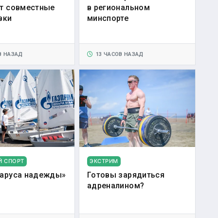
т совместные
в региональном
вки
минспорте
В НАЗАД
13 ЧАСОВ НАЗАД
Й СПОРТ
ЭКСТРИМ
аруса надежды»
Готовы зарядиться
адреналином?