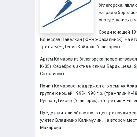
Углегорска, явля
награды боролись
определялись в ч
Среди юношей 199
Вячеслав Павелкин (Южно-Сахалинск). На вт
третьем – Денис Кайдаш (Углегорск).
Артем Комаров из Углегорска первенствовал 
К-35). Серебро в активе Клима Бардышева, 
Сахалинск).
Почин Комарова поддержал его земляк Арка
группе юношей 1995-1996 г.р. (трамплин К-4
Руслан Дикаев (Углегорск), на третью – Евг
Представители областного центра взяли рев
улетел Владимир Калимулин. На втором мест
Макарова.