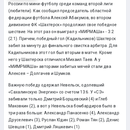
России по мини-футболу среди команд второй лиги
(любители). Как сообщил председатель областной
федерации футбола Алексей Абакумов, во втором
дивизионе ФК «Шахтерск» продолжил свое победное
шествие. На этот раз он выиграл у «МИРМАШа» - 3:2
(2:1). Причем, победный гол (Кадильников) Шахтерск
забил за минуту до финального свистка арбитра. Для
Кадильникова этот гол был вторым в матче. Кроме
него у Шахтерска отличился Михаил Таев. А у
«МИМРМАШа» авторами забитых мячей стали два
Алексея – Долгачев и Шумков.
Важную победу одержал Невельск, одолевший
«Сахалинскую Энергию» со счетом 13:6. У «СЭ»
забивали только Дмитрий Борщевский (4) и Глеб
Маковкин (2), а вот у Невельска бомбардиров было в
три раза больше: Александр Панасенко (4), Александр
Друселевич (3), Руслан Юдин (2), Роман Тян (2), Денис
Шевцов (1), Дмитрий Ляшкевич (1).