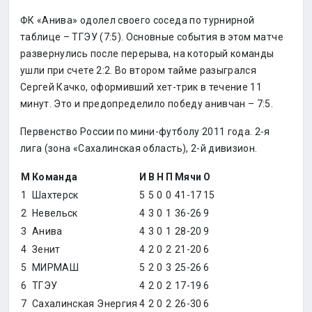
ФК «Анива» одолел своего соседа по турнирной
таблице – ТГЭУ (7:5). Основные события в этом матче
развернулись после перерыва, на который команды
ушли при счете 2:2. Во втором тайме разыгрался
Сергей Качко, оформивший хет-трик в течение 11
минут. Это и предопределило победу анивчан – 7:5.
Первенство России по мини-футболу 2011 года. 2-я
лига (зона «Сахалинская область), 2-й дивизион.
М
Команда
И
В
Н
П
Мячи
О
1
Шахтерск
5
5
0
0
41-17
15
2
Невельск
4
3
0
1
36-26
9
3
Анива
4
3
0
1
28-20
9
4
Зенит
4
2
0
2
21-20
6
5
МИРМАШ
5
2
0
3
25-26
6
6
ТГЭУ
4
2
0
2
17-19
6
7
Сахалинская Энергия
4
2
0
2
26-30
6