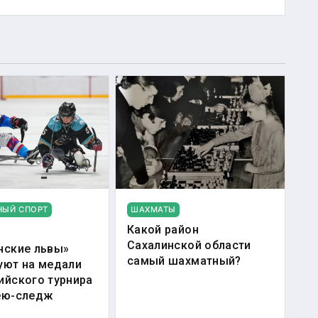
НЫЙ СПОРТ
ШАХМАТЫ
Какой район
Сахалинской области
нские львы»
самый шахматный?
уют на медали
ийского турнира
ею-следж