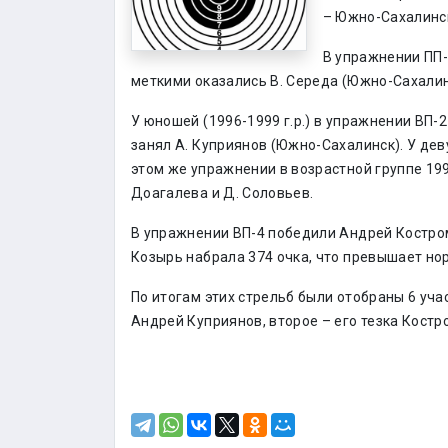
– Южно-Сахалинск
В упражнении ПП-
меткими оказались В. Середа (Южно-Сахалинс
У юношей (1996-1999 г.р.) в упражнении ВП-
занял А. Куприянов (Южно-Сахалинск). У дев
этом же упражнении в возрастной группе 19
Доагалева и Д. Соловьев.
В упражнении ВП-4 победили Андрей Костром
Козырь набрала 374 очка, что превышает но
По итогам этих стрельб были отобраны 6 уча
Андрей Куприянов, второе – его тезка Костр