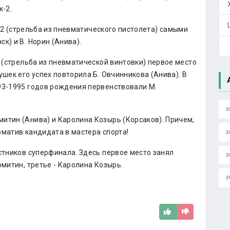
-2.
2 (стрельба из пневматического пистолета) самыми
к) и В. Норин (Анива).
2 (стрельба из пневматической винтовки) первое место
ушек его успех повторила Б. Овчинникова (Анива). В
93-1995 годов рождения первенствовали М.
2
итин (Анива) и Каролина Козырь (Корсаков). Причем,
рматив кандидата в мастера спорта!
2
стников суперфинала. Здесь первое место занял
2
омитин, третье - Каролина Козырь.
2