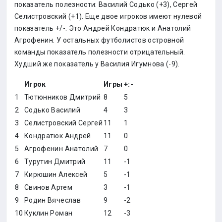
показатель полезности: Василий Содько (+3), Сергей
Селистровский (+1). Еще двое игроков имеют нулевой
показатель +/-. Это Андрей Кондратюк и Анатолий
Агрофенин. У остальных футболистов островной
команды показатель полезности отрицательный.
Худший же показатель у Василия Игумнова (-9).
Игрок
Игры
+:-
1
Тютюнников Дмитрий
8
5
2
Содько Василий
4
3
3
Селистровский Сергей
11
1
4
Кондратюк Андрей
11
0
5
Агрофенин Анатолий
7
0
6
Турутин Дмитрий
11
-1
7
Кирюшин Алексей
5
-1
8
Свинов Артем
3
-1
9
Родин Вячеслав
9
-2
10
Куклин Роман
12
-3