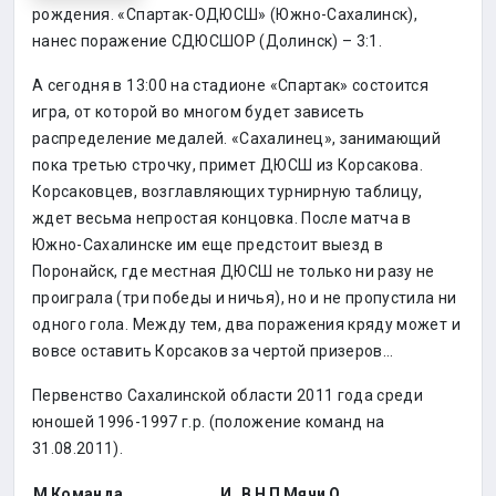
рождения. «Спартак-ОДЮСШ» (Южно-Сахалинск),
нанес поражение СДЮСШОР (Долинск) – 3:1.
А сегодня в 13:00 на стадионе «Спартак» состоится
игра, от которой во многом будет зависеть
распределение медалей. «Сахалинец», занимающий
пока третью строчку, примет ДЮСШ из Корсакова.
Корсаковцев, возглавляющих турнирную таблицу,
ждет весьма непростая концовка. После матча в
Южно-Сахалинске им еще предстоит выезд в
Поронайск, где местная ДЮСШ не только ни разу не
проиграла (три победы и ничья), но и не пропустила ни
одного гола. Между тем, два поражения кряду может и
вовсе оставить Корсаков за чертой призеров…
Первенство Сахалинской области 2011 года среди
юношей 1996-1997 г.р. (положение команд на
31.08.2011).
М
Команда
И
В
Н
П
Мячи
О