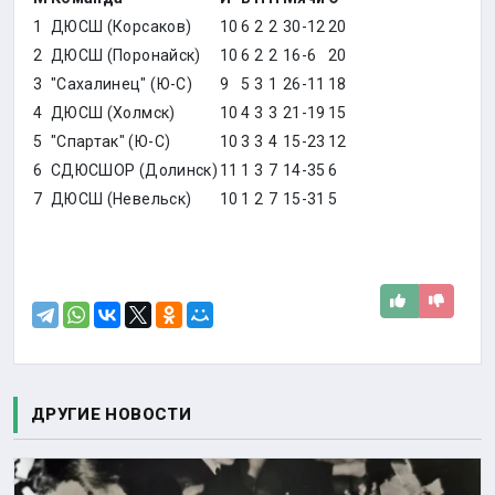
1
ДЮСШ (Корсаков)
10
6
2
2
30-12
20
2
ДЮСШ (Поронайск)
10
6
2
2
16-6
20
3
"Сахалинец" (Ю-С)
9
5
3
1
26-11
18
4
ДЮСШ (Холмск)
10
4
3
3
21-19
15
5
"Спартак" (Ю-С)
10
3
3
4
15-23
12
6
СДЮСШОР (Долинск)
11
1
3
7
14-35
6
7
ДЮСШ (Невельск)
10
1
2
7
15-31
5
ДРУГИЕ НОВОСТИ