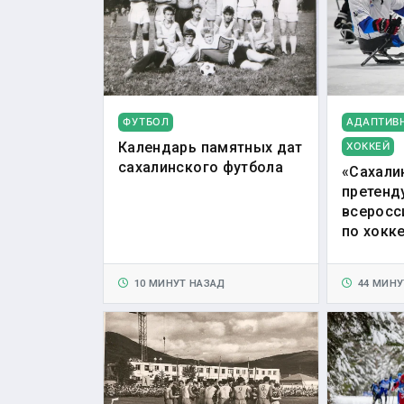
ФУТБОЛ
АДАПТИВ
Календарь памятных дат
ХОККЕЙ
сахалинского футбола
«Сахали
претенд
всеросс
по хокк
10 МИНУТ НАЗАД
44 МИНУ