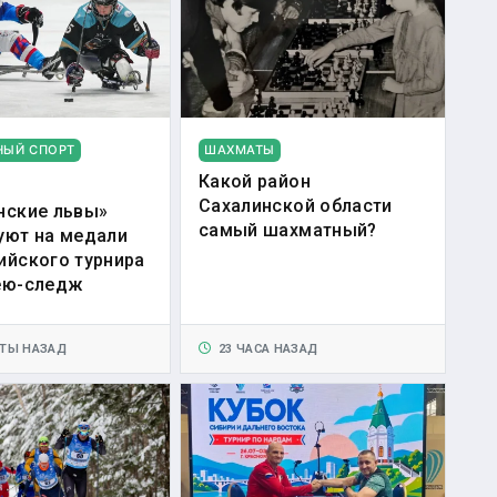
НЫЙ СПОРТ
ШАХМАТЫ
Какой район
Сахалинской области
нские львы»
самый шахматный?
уют на медали
ийского турнира
ею-следж
ТЫ НАЗАД
23 ЧАСА НАЗАД