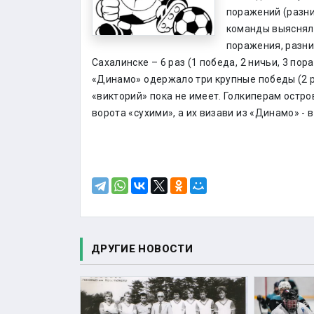
поражений (разни
команды выясняли
поражения, разни
Сахалинске – 6 раз (1 победа, 2 ничьи, 3 по
«Динамо» одержало три крупные победы (2 раза
«викторий» пока не имеет. Голкиперам остр
ворота «сухими», а их визави из «Динамо» - 
ДРУГИЕ НОВОСТИ