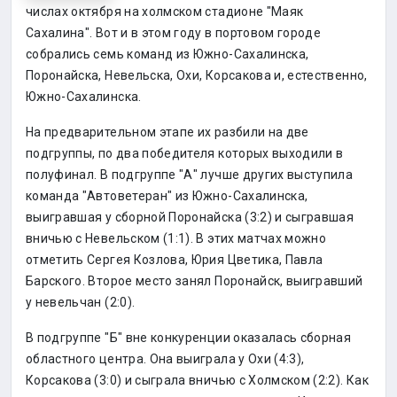
числах октября на холмском стадионе "Маяк
Сахалина". Вот и в этом году в портовом городе
собрались семь команд из Южно-Сахалинска,
Поронайска, Невельска, Охи, Корсакова и, естественно,
Южно-Сахалинска.
На предварительном этапе их разбили на две
подгруппы, по два победителя которых выходили в
полуфинал. В подгруппе "А" лучше других выступила
команда "Автоветеран" из Южно-Сахалинска,
выигравшая у сборной Поронайска (3:2) и сыгравшая
вничью с Невельском (1:1). В этих матчах можно
отметить Сергея Козлова, Юрия Цветика, Павла
Барского. Второе место занял Поронайск, выигравший
у невельчан (2:0).
В подгруппе "Б" вне конкуренции оказалась сборная
областного центра. Она выиграла у Охи (4:3),
Корсакова (3:0) и сыграла вничью с Холмском (2:2). Как