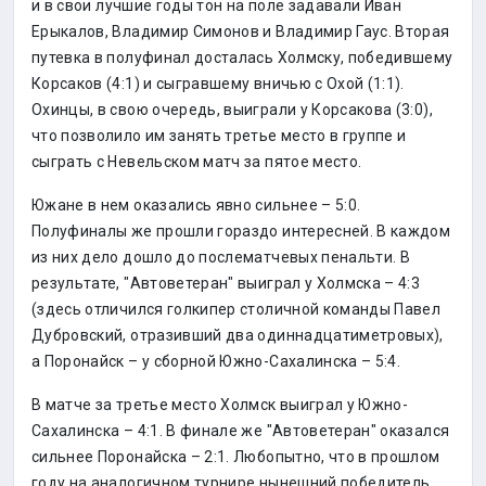
и в свои лучшие годы тон на поле задавали Иван
Ерыкалов, Владимир Симонов и Владимир Гаус. Вторая
путевка в полуфинал досталась Холмску, победившему
Корсаков (4:1) и сыгравшему вничью с Охой (1:1).
Охинцы, в свою очередь, выиграли у Корсакова (3:0),
что позволило им занять третье место в группе и
сыграть с Невельском матч за пятое место.
Южане в нем оказались явно сильнее – 5:0.
Полуфиналы же прошли гораздо интересней. В каждом
из них дело дошло до послематчевых пенальти. В
результате, "Автоветеран" выиграл у Холмска – 4:3
(здесь отличился голкипер столичной команды Павел
Дубровский, отразивший два одиннадцатиметровых),
а Поронайск – у сборной Южно-Сахалинска – 5:4.
В матче за третье место Холмск выиграл у Южно-
Сахалинска – 4:1. В финале же "Автоветеран" оказался
сильнее Поронайска – 2:1. Любопытно, что в прошлом
году на аналогичном турнире нынешний победитель