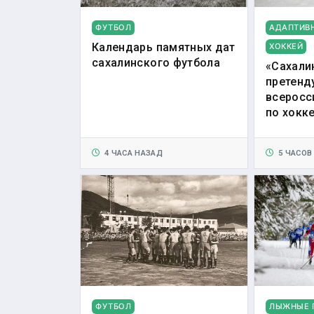
ФУТБОЛ
АДАПТИВ
Календарь памятных дат
ХОККЕЙ
сахалинского футбола
«Сахали
претенд
всеросс
по хокк
4 ЧАСА НАЗАД
5 ЧАСОВ
ФУТБОЛ
ЛЫЖНЫЕ 