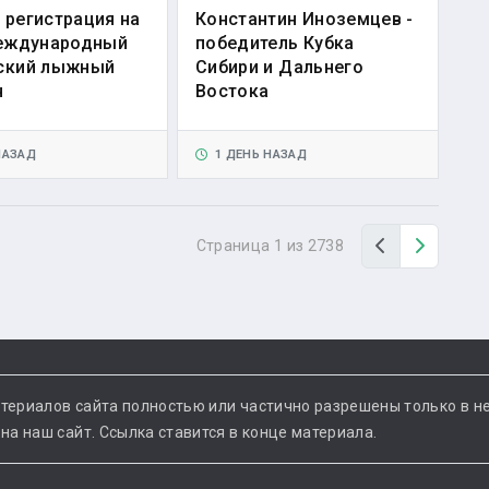
 регистрация на
Константин Иноземцев -
Международный
победитель Кубка
ский лыжный
Сибири и Дальнего
н
Востока
НАЗАД
1 ДЕНЬ НАЗАД
Назад
Вперед
Страница 1 из 2738
териалов сайта полностью или частично разрешены только в н
а наш сайт. Ссылка ставится в конце материала.