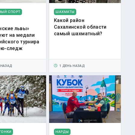
НЫЙ СПОРТ
ШАХМАТЫ
Какой район
Сахалинской области
нские львы»
самый шахматный?
уют на медали
ийского турнира
ею-следж
 НАЗАД
1 ДЕНЬ НАЗАД
ГОНКИ
НАРДЫ